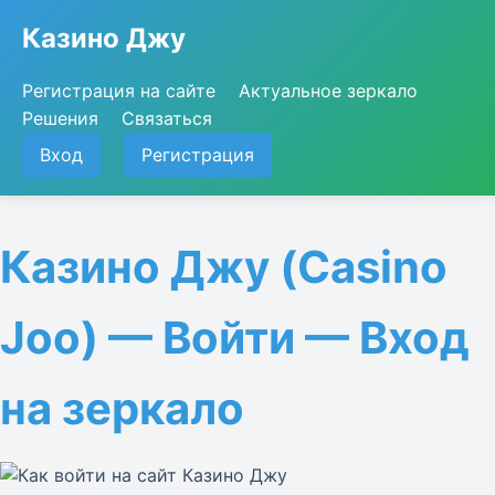
Казино Джу
Регистрация на сайте
Актуальное зеркало
Решения
Связаться
Вход
Регистрация
Казино Джу (Casino
Joo) — Войти — Вход
на зеркало