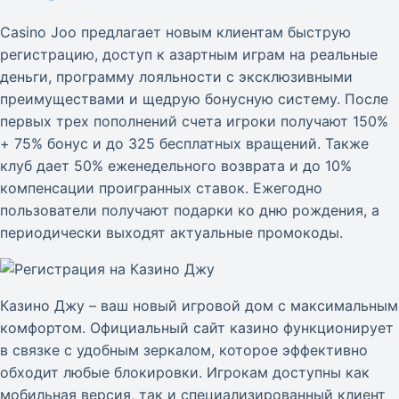
Casino Joo предлагает новым клиентам быструю
регистрацию, доступ к азартным играм на реальные
деньги, программу лояльности с эксклюзивными
преимуществами и щедрую бонусную систему. После
первых трех пополнений счета игроки получают 150%
+ 75% бонус и до 325 бесплатных вращений. Также
клуб дает 50% еженедельного возврата и до 10%
компенсации проигранных ставок. Ежегодно
пользователи получают подарки ко дню рождения, а
периодически выходят актуальные промокоды.
Казино Джу – ваш новый игровой дом с максимальным
комфортом. Официальный сайт казино функционирует
в связке с удобным зеркалом, которое эффективно
обходит любые блокировки. Игрокам доступны как
мобильная версия, так и специализированный клиент